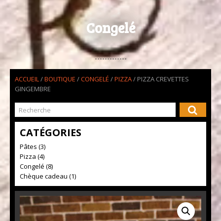
Congelé
ACCUEIL
/
BOUTIQUE
/
CONGELÉ
/
PIZZA
/ PIZZA CREVETTES
GINGEMBRE
CATÉGORIES
Pâtes (3)
Pizza (4)
Congelé (8)
Chèque cadeau (1)