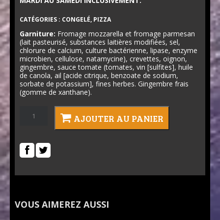
MARDI AU SAMEDI INCLUSIVEMENT.
CATÉGORIES :
CONGELÉ
,
PIZZA
Garniture:
Fromage mozzarella et fromage parmesan
(lait pasteurisé, substances laitières modifiées, sel,
chlorure de calcium, culture bactérienne, lipase, enzyme
microbien, cellulose, natamycine), crevettes, oignon,
gingembre, sauce tomate (tomates, vin [sulfites], huile
de canola, ail [acide citrique, benzoate de sodium,
sorbate de potassium], fines herbes. Gingembre frais
(gomme de xanthane).
quantité
AJOUTER AU PANIER
de
Pizza
crevettes
gingembre
VOUS AIMEREZ AUSSI