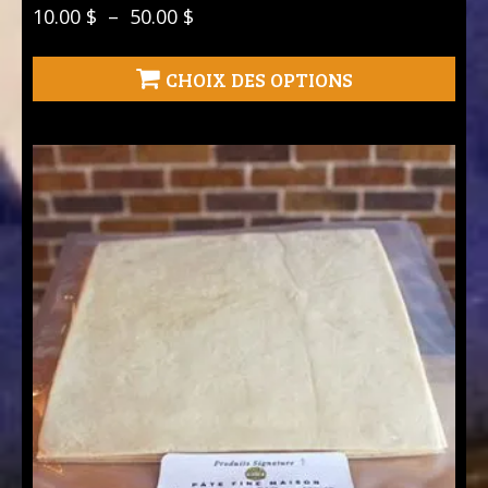
Plage
10.00
$
–
50.00
$
de
prix :
CHOIX DES OPTIONS
10.00 $
à
50.00 $