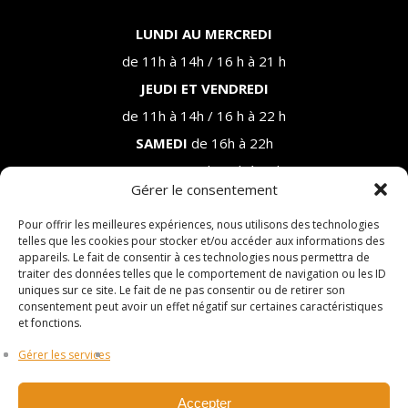
LUNDI AU MERCREDI
de 11h à 14h / 16 h à 21 h
JEUDI ET VENDREDI
de 11h à 14h / 16 h à 22 h
SAMEDI
de 16h à 22h
DIMANCHE
de 16h à 20h
Gérer le consentement
* Sujet à changements selon la saison.
Pour offrir les meilleures expériences, nous utilisons des technologies
telles que les cookies pour stocker et/ou accéder aux informations des
PLAN DU SITE
appareils. Le fait de consentir à ces technologies nous permettra de
traiter des données telles que le comportement de navigation ou les ID
uniques sur ce site. Le fait de ne pas consentir ou de retirer son
ACCUEIL
consentement peut avoir un effet négatif sur certaines caractéristiques
À PROPOS
et fonctions.
AMBIANCE
MENU
Gérer les services
MENU PRINCIPAL
MENU DESSERTS
Accepter
CHÈQUE CADEAU