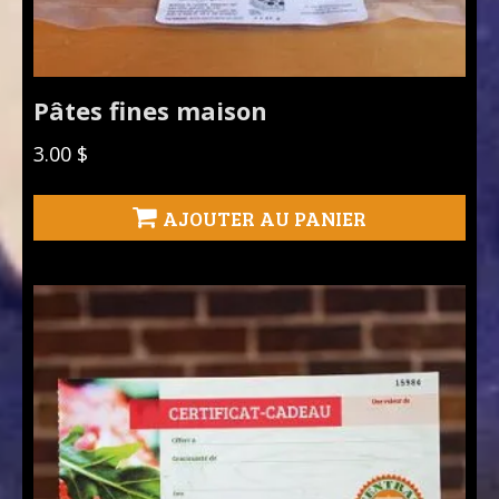
Pâtes fines maison
3.00
$
AJOUTER AU PANIER
Ce
produit
a
plusieurs
variations.
Les
options
peuvent
être
choisies