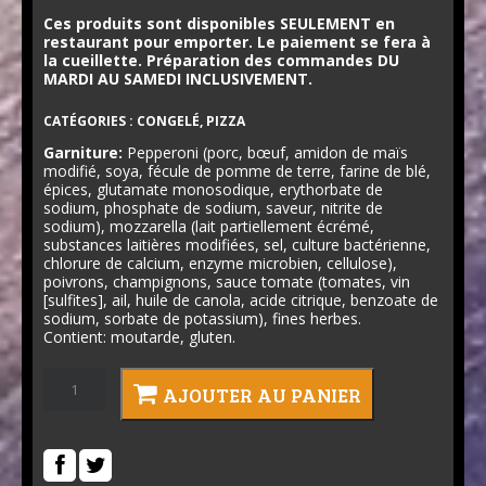
Ces produits sont disponibles SEULEMENT en
restaurant pour emporter. Le paiement se fera à
la cueillette. Préparation des commandes DU
MARDI AU SAMEDI INCLUSIVEMENT.
CATÉGORIES :
CONGELÉ
,
PIZZA
Garniture:
Pepperoni (porc, bœuf, amidon de maïs
modifié, soya, fécule de pomme de terre, farine de blé,
épices, glutamate monosodique, erythorbate de
sodium, phosphate de sodium, saveur, nitrite de
sodium), mozzarella (lait partiellement écrémé,
substances laitières modifiées, sel, culture bactérienne,
chlorure de calcium, enzyme microbien, cellulose),
poivrons, champignons, sauce tomate (tomates, vin
[sulfites], ail, huile de canola, acide citrique, benzoate de
sodium, sorbate de potassium), fines herbes.
Contient: moutarde, gluten.
quantité
AJOUTER AU PANIER
de
Pizza
américaine