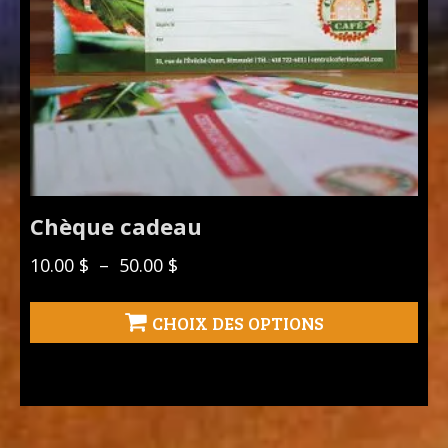
sur
la
page
du
produit
Chèque cadeau
Plage
10.00
$
–
50.00
$
de
prix :
CHOIX DES OPTIONS
10.00 $
à
50.00 $